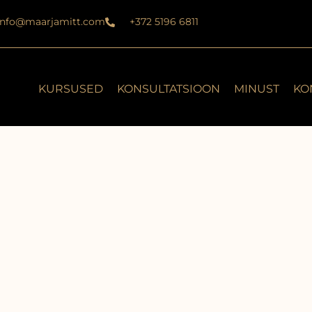
info@maarjamitt.com
+372 5196 6811
KURSUSED
KONSULTATSIOON
MINUST
KO