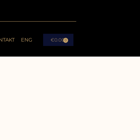
NTAKT
ENG
€
0.00